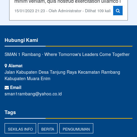
minim veniam, quis nostrud exercitation ullamco l
15/01/2023 21:23 - Oleh Administrator - Dilihat 109 kali
Hubungi Kami
SMAN 1 Rambang ⋅ Where Tomorrow's Leaders Come Together
Alamat
Jalan Kabupaten Desa Tanjung Raya Kecamatan Rambang
Kabupaten Muara Enim
Email
sman1rambang@yahoo.co.id
Tags
SEKILAS INFO
BERITA
PENGUMUMAN