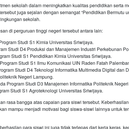
mitmen sekolah dalam meningkatkan kualitas pendidikan serta 
n tersebut juga sejalan dengan semangat “Pendidikan Bermutu
lingkungan sekolah.
an di perguruan tinggi negeri tersebut antara lain:
Program Studi S1 Kimia Universitas Sriwijaya.
ram Studi D4 Produksi dan Manajemen Industri Perkebunan Pol
gram Studi S1 Pendidikan Kimia Universitas Sriwijaya.
 Program Studi S1 Ilmu Komunikasi UIN Raden Fatah Palemba
rogram Studi D4 Teknologi Informatika Multimedia Digital dan
Politeknik Negeri Lampung.
ada Program Studi D3 Manajemen Informatika Politeknik Neger
ram Studi S1 Agroteknologi Universitas Sriwijaya.
n rasa bangga atas capaian para siswi tersebut. Keberhasilan
pkan mampu menjadi motivasi bagi siswa-siswi lainnya untuk ter
rhasilan para siswi ini juga tidak terlepas dari kerja keras, k