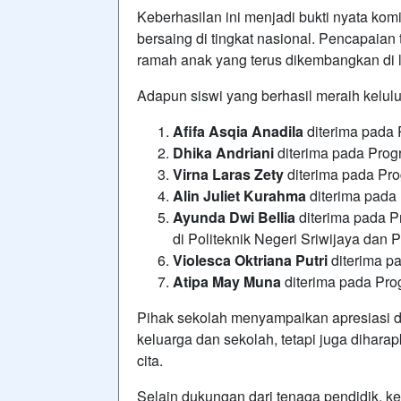
Keberhasilan ini menjadi bukti nyata ko
bersaing di tingkat nasional. Pencapaia
ramah anak yang terus dikembangkan di 
Adapun siswi yang berhasil meraih kelulus
Afifa Asqia Anadila
diterima pada 
Dhika Andriani
diterima pada Prog
Virna Laras Zety
diterima pada Pro
Alin Juliet Kurahma
diterima pada
Ayunda Dwi Bellia
diterima pada P
di Politeknik Negeri Sriwijaya dan 
Violesca Oktriana Putri
diterima p
Atipa May Muna
diterima pada Prog
Pihak sekolah menyampaikan apresiasi da
keluarga dan sekolah, tetapi juga dihara
cita.
Selain dukungan dari tenaga pendidik, kebe