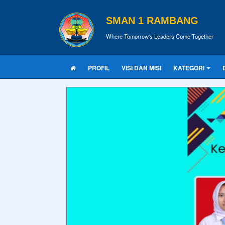
SMAN 1 RAMBANG
Where Tomorrow's Leaders Come Together
PROFIL
VISI DAN MISI
KATEGORI