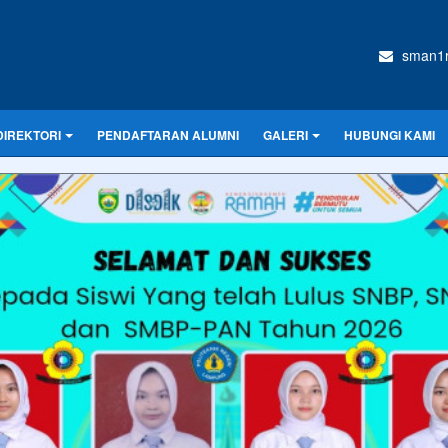
sman1r
DIREKTORI
PENDAFTARAN ALUMNI
GALERI
HUBUNGI KAMI